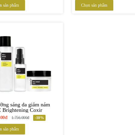
n sản phẩm
Chọn sản phẩm
ỡng sáng da giảm nám
C Brightening Coxir
400đ
1.756.000đ
-10%
n sản phẩm