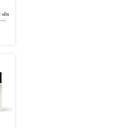
 sên
n