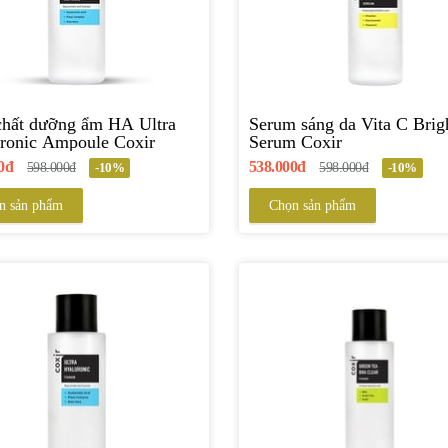
chất dưỡng ẩm HA Ultra
Serum sáng da Vita C Brig
ronic Ampoule Coxir
Serum Coxir
0đ
538.000đ
598.000đ
-10%
598.000đ
-10%
n sản phẩm
Chọn sản phẩm