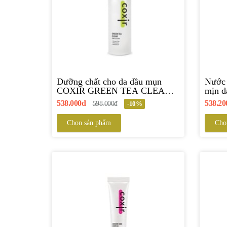
Dưỡng chất cho da dầu mụn
Nước 
COXIR GREEN TEA CLEAR
mịn 
EMULSION
REFI
538.000đ
538.20
598.000đ
-10%
Chọn sản phẩm
Chọ