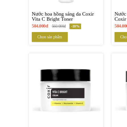
Nước hoa hồng sáng da Coxir
Nước 
Vita C Bright Toner
Coxir
Toner
504.000đ
504.00
560.000đ
-10%
Chọn sản phẩm
Chọ