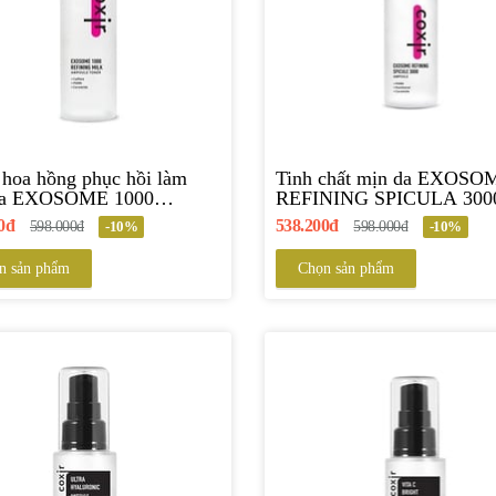
hoa hồng phục hồi làm
Tinh chất mịn da EXOSO
da EXOSOME 1000
REFINING SPICULA 300
NING MILK COXIR
COXIR
0đ
538.200đ
598.000đ
-10%
598.000đ
-10%
n sản phẩm
Chọn sản phẩm