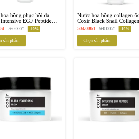
hoa hồng phục hồi da
Nước hoa hồng collagen ốc
 Intensive EGF Peptide
Coxir Black Snail Collage
Toner
0đ
504.000đ
560.000đ
-10%
560.000đ
-10%
n sản phẩm
Chọn sản phẩm