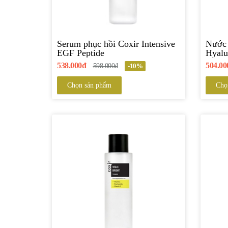
Serum phục hồi Coxir Intensive
Nước 
EGF Peptide
Hyalu
538.000đ
504.00
598.000đ
-10%
Chọn sản phẩm
Chọ