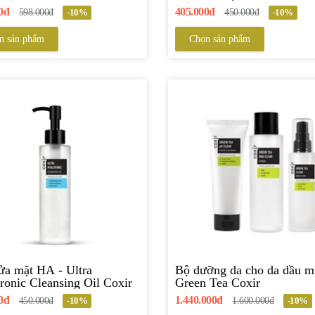
0+/PA+++ Coxir
0đ
405.000đ
598.000đ
-10%
450.000đ
-10%
n sản phẩm
Chọn sản phẩm
ặt HA - Ultra
Bộ dưỡng da cho da dầu 
ronic Cleansing Oil Coxir
Green Tea Coxir
0đ
1.440.000đ
450.000đ
-10%
1.600.000đ
-10%