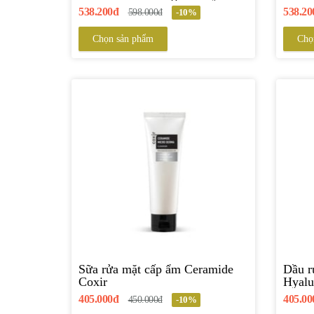
Sunscreen SPF 50+/PA+++
SPF 5
538.200đ
538.20
598.000đ
-10%
Chọn sản phẩm
Chọ
Sữa rửa mặt cấp ẩm Ceramide
Dầu rửa m
Coxir
Hyalu
405.000đ
405.00
450.000đ
-10%