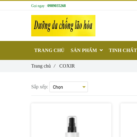
Gọi ngay :
0989035268
TRANG CHỦ
SẢN PHẨM
TINH CHẤ
Trang chủ
/
COXIR
Sắp xếp: