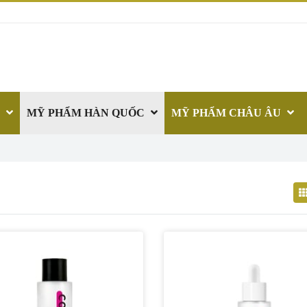
T
MỸ PHẨM HÀN QUỐC
MỸ PHẨM CHÂU ÂU