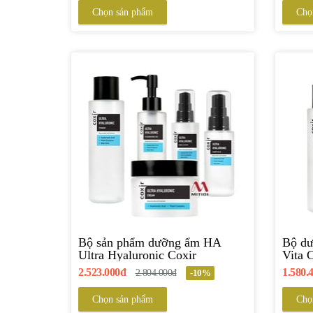
Chọn sản phẩm
Chọ
Bộ sản phẩm dưỡng ẩm HA
Bộ dư
Ultra Hyaluronic Coxir
Vita 
2.523.000đ
1.580.
2.804.000đ
-10%
Chọn sản phẩm
Chọ