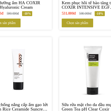
dưỡng ẩm HA COXIR
Kem phục hồi tế bào tăng 
 Hyaluronic Cream
COXIR INTENSIVE EGF
PEPTIDE CREAM
0đ
531.000đ
590.000đ
-10%
590.000đ
-10%
n sản phẩm
Chọn sản phẩm
hống nắng cấp ẩm gạo lứt
Sữa rửa mặt cho da dầu m
 Rice Ceramide Suncreen
Green Tea pH Clear Coxir