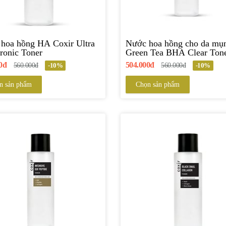
hoa hồng HA Coxir Ultra
Nước hoa hồng cho da mụ
ronic Toner
Green Tea BHA Clear Ton
Coxir
0đ
504.000đ
560.000đ
-10%
560.000đ
-10%
n sản phẩm
Chọn sản phẩm