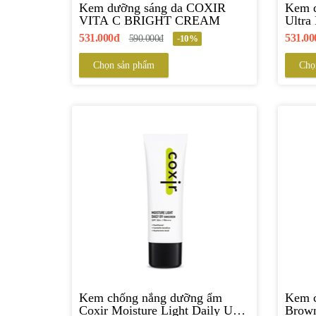
Kem dưỡng sáng da COXIR
Kem 
VITA C BRIGHT CREAM
Ultra
531.000đ
531.00
590.000đ
-10%
Chọn sản phẩm
Chọ
Kem chống nắng dưỡng ẩm
Kem c
Coxir Moisture Light Daily UV
Brown