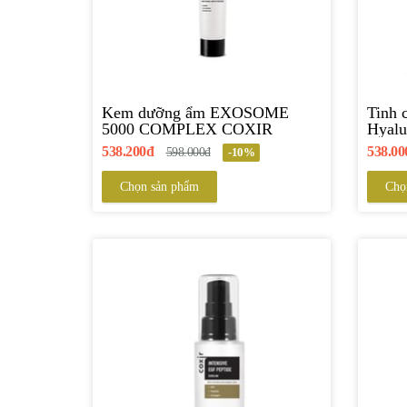
Kem dưỡng ẩm EXOSOME
Tinh 
5000 COMPLEX COXIR
Hyalu
538.200đ
538.00
598.000đ
-10%
Chọn sản phẩm
Chọ