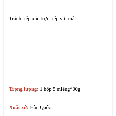
tiêm, cấy, peel, lăn kim...
Có thể đắp 1-2 lần/tuần
Lưu ý:
Tránh tiếp xúc trực tiếp với mắt.