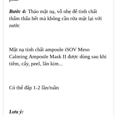
Hướng dẫn sử dụng:
Bước 1:
Làm sạch mặt bằng sữa rửa mặt
Bước 2:
Sử dụng toner để cân bằng độ pH
cũng như độ ẩm trên da
Bước 3:
Đắp mặt nạ lên mặt, thư giãn 15-20
phút
Bước 4:
Tháo mặt nạ, vỗ nhẹ để tinh chất
thẩm thấu hết mà không cần rửa mặt lại với
nước
Mặt nạ tinh chất ampoule iSOV Meso
Calming Ampoule Mask II được dùng
sau khi