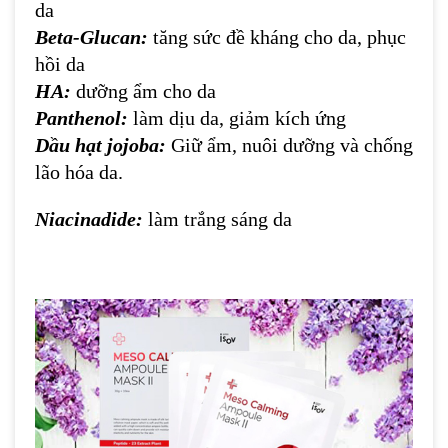
EGF:
Yếu tố kích thích tăng trưởng tế bào da,
chữa lành các tổn thương.
Quả tường vi:
Kháng viêm, chống oxy hóa,
làm dịu da
Chiết xuất Sam đất:
diệt khuẩn, chống lão
hóa, phục hồi tổn thương da
Squalene:
Chất chống oxy hóa, tạo lớp màng
bảo vệ cho da, giữ ẩm, ngăn mất nước trong
da
Beta-Glucan:
tăng sức đề kháng cho da, phục
hồi da
HA:
dưỡng ẩm cho da
Panthenol:
làm dịu da, giảm kích ứng
Dầu hạt jojoba:
Giữ ẩm, nuôi dưỡng và chống
lão hóa da.
Niacinadide:
làm trắng sáng da