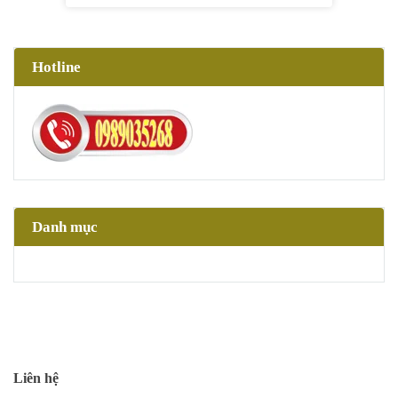
SẢN PHẨM LIÊN QUAN
Mặt nạ giấy AAA cho mặt và cổ - 10
combo
290.000đ
Chọn sản phẩm