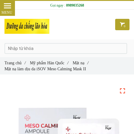
Gọi ngay :
0989035268
0
Trang chủ
/
Mỹ phẩm Hàn Quốc
/
Mặt nạ
/
Mặt nạ làm dịu da iSOV Meso Calming Mask II