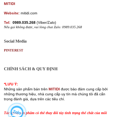
MITIDI
Website:
mitidi.com
Tel:
0989.035.268
(
Viber/Zalo)
Nếu gọi không được, vui lòng chat Zalo: 0989.035.268
Social Media
PINTEREST
CHÍNH SÁCH & QUY ĐỊNH
Chính sách bảo mật thông tin khách hàng
*LƯU Ý:
Những sản phẩm bán trên 
MITIDI
 được bảo đảm cung cấp bởi 
những thương hiệu, nhà cung cấp uy tín mà chúng tôi đã cẩn 
trọng đánh giá, dựa trên các tiêu chí. 
Nội dung trên trang chỉ được dùng để tham khảo và không thể thay thế chỉ
dẫn của các chuyên gia.
Tác dụng sản phẩm có thể thay đổi tùy tình trạng thể chất của mỗi 