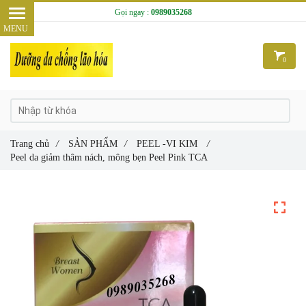
Gọi ngay :
0989035268
0
Trang chủ
/
SẢN PHẨM
/
PEEL -VI KIM
/
Peel da giảm thâm nách, mông bẹn Peel Pink TCA