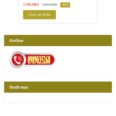
2.380.000đ
2.800.000đ
-15%
Chọn sản phẩm
Hotline
Danh mục