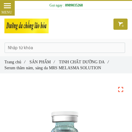
Gọi ngay :
0989035268
0
Trang chủ
/
SẢN PHẨM
/
TINH CHẤT DƯỠNG DA
/
Serum thâm nám, sáng da MRS MELASMA SOLUTION