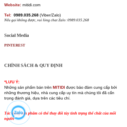
Website:
mitidi.com
Tel:
0989.035.268
(
Viber/Zalo)
Nếu gọi không được, vui lòng chat Zalo: 0989.035.268
Social Media
PINTEREST
CHÍNH SÁCH & QUY ĐỊNH
Chính sách bảo mật thông tin khách hàng
*LƯU Ý:
Những sản phẩm bán trên 
MITIDI
 được bảo đảm cung cấp bởi 
những thương hiệu, nhà cung cấp uy tín mà chúng tôi đã cẩn 
trọng đánh giá, dựa trên các tiêu chí. 
Nội dung trên trang chỉ được dùng để tham khảo và không thể thay thế chỉ
dẫn của các chuyên gia.
Tác dụng sản phẩm có thể thay đổi tùy tình trạng thể chất của mỗi 
người