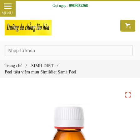
Gọi ngay :
0989035268
0
Trang chủ
/
SIMILDIET
/
Peel tiêu viêm mụn Simildiet Sama Peel